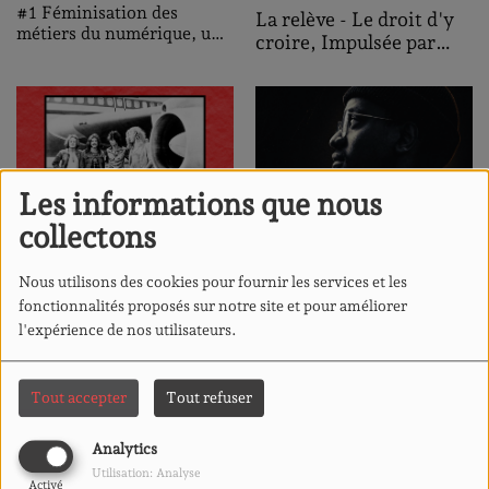
#1 Féminisation des
La relève - Le droit d'y
métiers du numérique, une
croire, Impulsée par
ambition pour demain :
Gonzalo Bustos
Interviews des
participantes
Les informations que nous
collectons
Histoire de la musique
Cosmopolitanique -
électronique - La
Jendeh
Nous utilisons des cookies pour fournir les services et les
playlist du quartier
fonctionnalités proposés sur notre site et pour améliorer
l'expérience de nos utilisateurs.
Tout accepter
Tout refuser
Analytics
Utilisation: Analyse
L'art et la manière - Le
Cosmopolitanique -
Activé