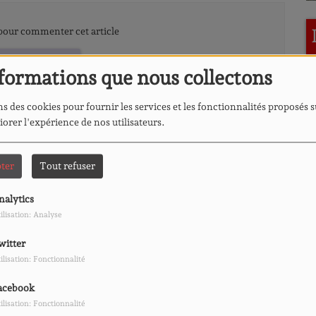
our commenter cet article
CONNECTER
formations que nous collectons
s des cookies pour fournir les services et les fonctionnalités proposés s
iorer l'expérience de nos utilisateurs.
L'hebdo du quartier
ter
Tout refuser
nalytics
ilisation: Analyse
witter
ilisation: Fonctionnalité
L'imprévu
acebook
ilisation: Fonctionnalité