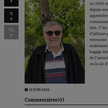
0
en 2019 et
depuis son
apprendre 
0
connaissan
lien. C’es
d’ailleurs
0
retrouvez 
seulement 
bagage dan
de l’assoc
ou la zic 
23 JUIN 2023
Commentaires(0)