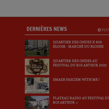
DERNIÈRES NEWS
PLU
QUARTIER DES ONDES X 808
BLOOM - MARCHÉ DU BLOSNE
QUARTIER DES ONDES AU
FESTIVAL DU ROI ARTHUR 2025
SMASH FASCISM WITH ME !
PLATEAU RADIO AU FESTIVAL D
ROI ARTHUR ♬