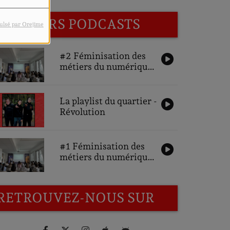
DERNIERS PODCASTS
ulsé par Orejime
#2 Féminisation des
métiers du numérique,
une ambition pour
demain : Interviews
des partenaires
La playlist du quartier -
Révolution
#1 Féminisation des
métiers du numérique,
une ambition pour
demain : Interviews
des participantes
RETROUVEZ-NOUS SUR