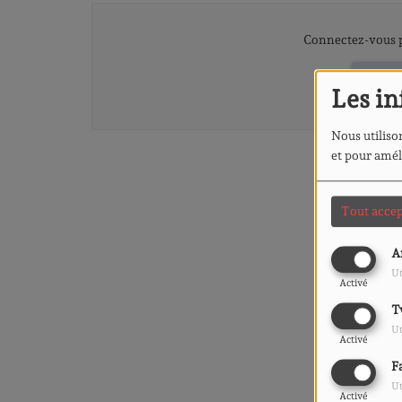
Connectez-vous p
SE 
Les in
Nous utilison
et pour amél
Tout accep
A
Ut
Activé
T
Ut
Activé
F
Ut
Activé