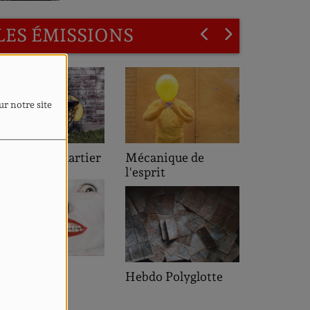
LES ÉMISSIONS
ur notre site
L'heure de pointe
Mécanique de
l'esprit
Saveurs des
Hebdo Polyglotte
Quartiers