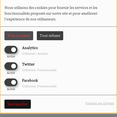
Nous utilisons des cookies pour fournir les services et les
fonctionnalités proposés sur notre site et pour améliorer
l'expérience de nos utilisateurs.
SMASH FASCISM
WITH ME !
Tout accepter
Tout refuser
Analytics
Utilisation: Analyse
PLATEAU RADIO AU
Activé
FESTIVAL DU ROI
Twitter
ARTHUR ♬
Utilisation: Fonctionnalité
Activé
Facebook
Utilisation: Fonctionnalité
Activé
L'IMPRÉVU AU
MARCHÉ DE ST
THÉRÈSE ♬
Propulsé par Orejime
Sauvegarder