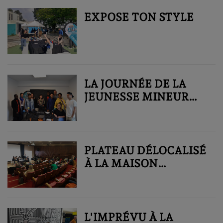
EXPOSE TON STYLE
LA JOURNÉE DE LA
JEUNESSE MINEUR
NON ACCOMPAGNÉ
DE L'ANCR'ÂGE À
LIFFRÉ ☛
PLATEAU DÉLOCALISÉ
À LA MAISON
INTERNATIONALE DE
RENNES - POUR UN
ACCUEIL DIGNE DES
MIGRANTS EN
L'IMPRÉVU À LA