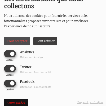
collectons
Nous utilisons des cookies pour fournir les services et les
fonctionnalités proposés sur notre site et pour améliorer
l'expérience de nos utilisateurs.
Tout accepter
Tout refuser
13 DÉCEMBRE 2021
Analytics
Nous avons fais un atelier radio avec les lycéens pour le
Utilisation: Analyse
Activé
prix Goncourt 2021
à L'antipode!
Twitter
Utilisation: Fonctionnalité
Voir aussi
Activé
Facebook
Utilisation: Fonctionnalité
Activé
Propulsé par Orejime
Sauvegarder