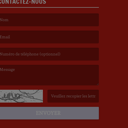
CONTACTEZ-NOUS
e nom est obligatoire. )
’email est obligatoire. )
e message est obligatoire. )
(Captcha invalide. )
ENVOYER