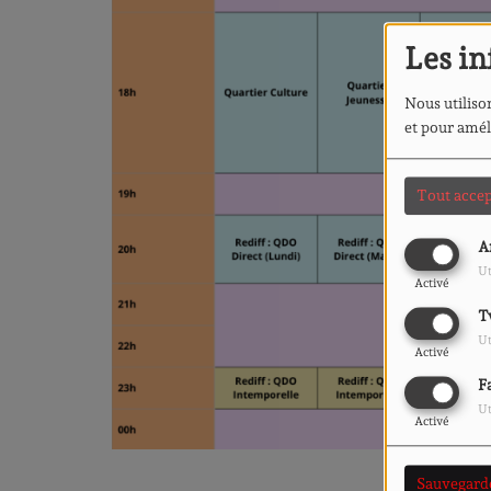
Les in
Nous utilison
et pour amél
Tout accep
A
Ut
Activé
T
Ut
Activé
F
Ut
Activé
Sauvegard