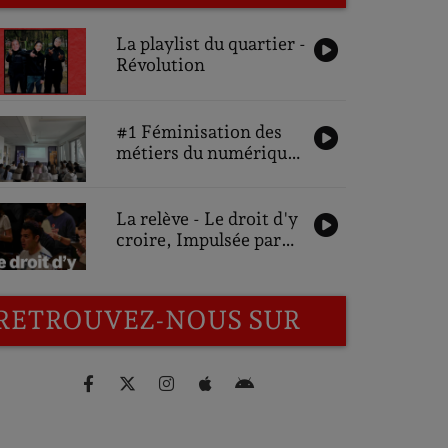
La playlist du quartier -
Révolution
#1 Féminisation des
métiers du numérique,
une ambition pour
demain : Interviews
des participantes
La relève - Le droit d'y
croire, Impulsée par
Gonzalo Bustos
RETROUVEZ-NOUS SUR