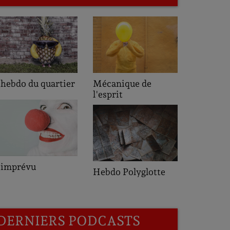
L'heure de pointe
écanique de
'esprit
Saveurs des
ebdo Polyglotte
Quartiers
DERNIERS PODCASTS