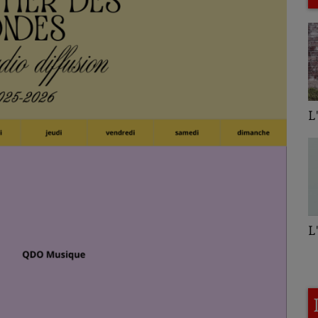
L'hebdo du quartier
M
l
L'imprévu
H