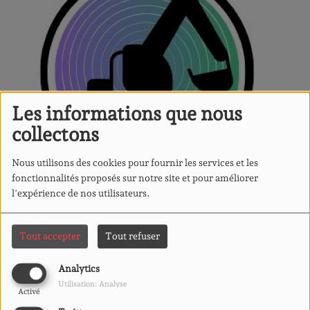
Les informations que nous
collectons
Nous utilisons des cookies pour fournir les services et les
fonctionnalités proposés sur notre site et pour améliorer
l'expérience de nos utilisateurs.
Tout accepter
Tout refuser
Chantier Social c'est l'émission
Analytics
Utilisation: Analyse
LIRE LA SUITE
Activé