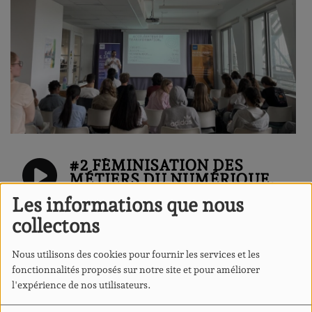
#2 FÉMINISATION DES
MÉTIERS DU NUMÉRIQUE,
UNE AMBITION POUR
Les informations que nous
DEMAIN : INTERVIEWS DES
PARTENAIRES
collectons
Nous utilisons des cookies pour fournir les services et les
LA PLAYLIST DU QUARTIER -
fonctionnalités proposés sur notre site et pour améliorer
RÉVOLUTION
l'expérience de nos utilisateurs.