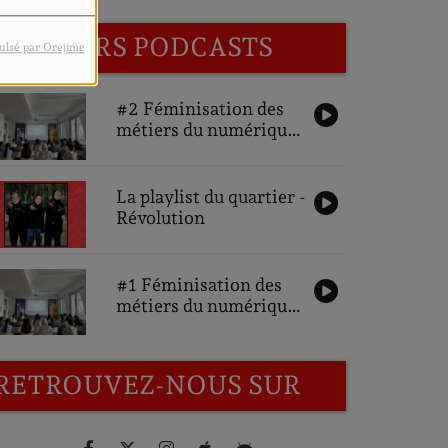
DERNIERS PODCASTS
ulsé par Orejime
#2 Féminisation des
métiers du numérique,
une ambition pour
demain : Interviews
des partenaires
La playlist du quartier -
Révolution
#1 Féminisation des
métiers du numérique,
une ambition pour
demain : Interviews
des participantes
RETROUVEZ-NOUS SUR