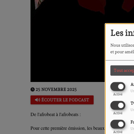
Les in
Nous utilison
et pour amél
Tout accep
A
25 NOVEMBRE 2025
Ut
Activé
ÉCOUTER LE PODCAST
T
Ut
De l'afrobeat à l'afrobeats :
Activé
F
Pour cette première émission, les beaux moqueurs vous 
Ut
Activé