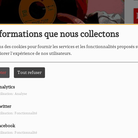
formations que nous collectons
s des cookies pour fournir les services et les fonctionnalités proposés s
iorer l'expérience de nos utilisateurs.
L'hebdo du quartier
M
ter
Tout refuser
l
nalytics
ilisation: Analyse
TÉLÉCHARGER LE PODCAST
witter
ilisation: Fonctionnalité
L'imprévu
H
acebook
ont concocté du groove, du funk et de la chaleur
ilisation: Fonctionnalité