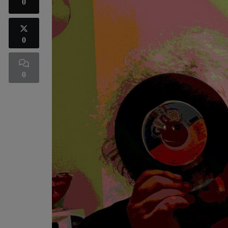
0
0
0