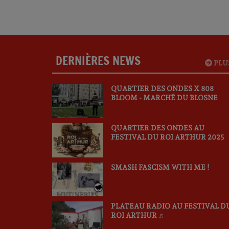
DERNIÈRES NEWS
PLU
QUARTIER DES ONDES X 808
BLOOM - MARCHÉ DU BLOSNE
QUARTIER DES ONDES AU
FESTIVAL DU ROI ARTHUR 2025
SMASH FASCISM WITH ME !
PLATEAU RADIO AU FESTIVAL D
ROI ARTHUR ♬