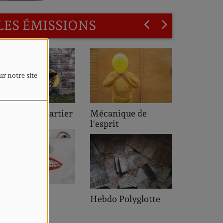
LES ÉMISSIONS
ur notre site
L'heure de pointe
écanique de
'esprit
Saveurs des
ebdo Polyglotte
Quartiers