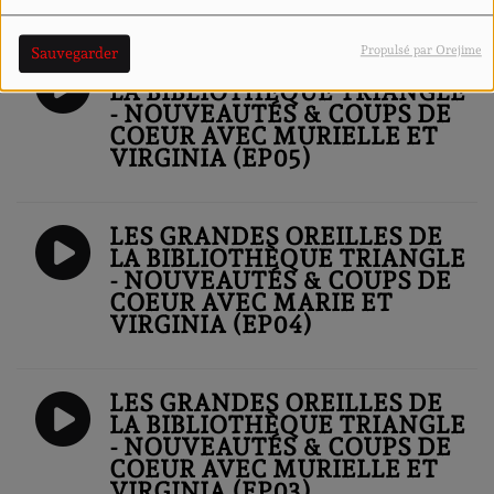
LIRE LA SUITE
Propulsé par Orejime
Sauvegarder
LES GRANDES OREILLES DE
LA BIBLIOTHÈQUE TRIANGLE
- NOUVEAUTÉS & COUPS DE
COEUR AVEC MURIELLE ET
VIRGINIA (EP05)
LES GRANDES OREILLES DE
LA BIBLIOTHÈQUE TRIANGLE
- NOUVEAUTÉS & COUPS DE
COEUR AVEC MARIE ET
VIRGINIA (EP04)
LES GRANDES OREILLES DE
LA BIBLIOTHÈQUE TRIANGLE
- NOUVEAUTÉS & COUPS DE
COEUR AVEC MURIELLE ET
VIRGINIA (EP03)