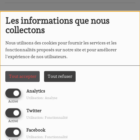
Les informations que nous
collectons
Nous utilisons des cookies pour fournir les services et les
fonctionnalités proposés sur notre site et pour améliorer
l'expérience de nos utilisateurs.
Tout accepter
Tout refuser
Analytics
Utilisation: Analyse
Activé
08 FÉVRIER 2026
Twitter
ÉCOUTER LE PODCAST
Utilisation: Fonctionnalité
Activé
TÉLÉCHARGER LE PODCAST
Facebook
Il saute en parachute de la
Utilisation: Fonctionnalité