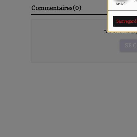
Ut
Activé
Commentaires(0)
Sauvegard
Connectez-vous p
SE 