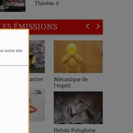
Thérèse ♬
LES ÉMISSIONS
ur notre site
L'heure de pointe
écanique de
'esprit
Saveurs des
ebdo Polyglotte