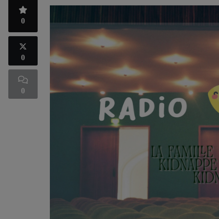
0
0
0