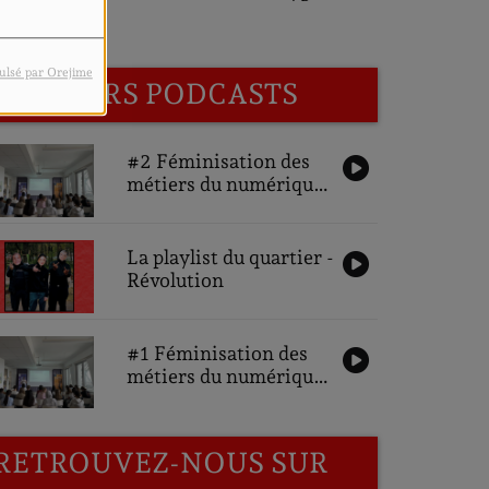
Quartiers
ulsé par Orejime
DERNIERS PODCASTS
#2 Féminisation des
métiers du numérique,
une ambition pour
demain : Interviews
des partenaires
La playlist du quartier -
Révolution
#1 Féminisation des
métiers du numérique,
une ambition pour
demain : Interviews
des participantes
RETROUVEZ-NOUS SUR