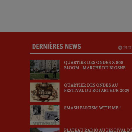
DERNIÈRES NEWS
PLU
QUARTIER DES ONDES X 808
BLOOM - MARCHÉ DU BLOSNE
QUARTIER DES ONDES AU
FESTIVAL DU ROI ARTHUR 2025
SMASH FASCISM WITH ME !
PLATEAU RADIO AU FESTIVAL D