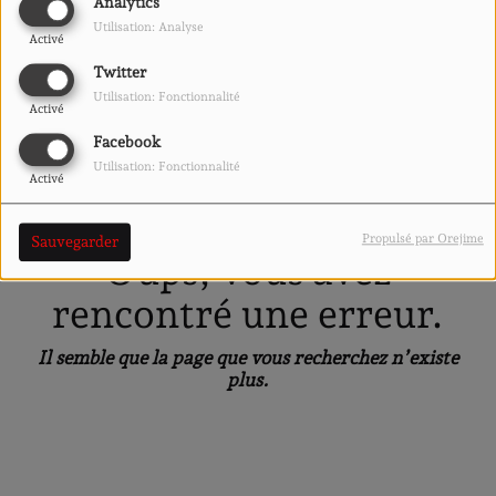
40
Analytics
Utilisation: Analyse
Activé
Twitter
Utilisation: Fonctionnalité
Activé
Facebook
Utilisation: Fonctionnalité
Activé
Propulsé par Orejime
Sauvegarder
Oups, vous avez
rencontré une erreur.
Il semble que la page que vous recherchez n’existe
plus.