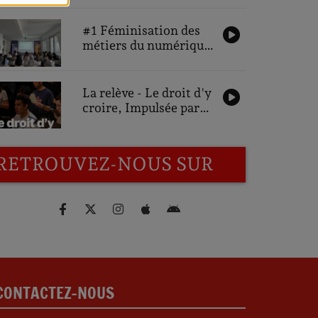
#1 Féminisation des
métiers du numérique,
une ambition pour
demain : Interviews
des participantes
La relève - Le droit d'y
croire, Impulsée par
Gonzalo Bustos
RETROUVEZ-NOUS SUR
CONTACTEZ-NOUS