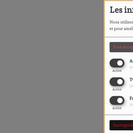
Les in
Nous utilison
et pour amél
Tout accep
A
Ut
Activé
T
Ut
Activé
F
Ut
Activé
Sauvegard