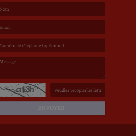
e nom est obligatoire. )
’email est obligatoire. )
e message est obligatoire. )
(Captcha invalide. )
ENVOYER