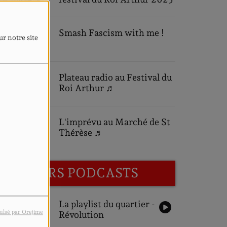
Smash Fascism with me !
ur notre site
Plateau radio au Festival du
Roi Arthur ♬
L'imprévu au Marché de St
Thérèse ♬
DERNIERS PODCASTS
La playlist du quartier -
ulsé par Orejime
Révolution