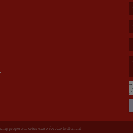
(L
(L
U
(L
oKing propose de
créer une webradio
facilement.