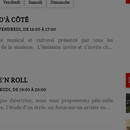
Vendredi
Samedi
Dimanche
 D'À CÔTÉ
ENDREDI, DE 16:00 À 17:00
e musical et culturel présenté par tous les
de la musique. L’émission invite et s’invite chez
es pour vous offrir un petit tour dans leur univers
 Et parce que la musique est un grand rythme
, on s’intéresse à toutes les musique du monde.
ts, concerts, témoignages... vous allez bien
E'N ROLL
ête ici. ...
EUDI, DE 19:00 À 20:00
gne directrice, nous vous proposerons pèle-mèle
e, l'étude d'un style, un focus sur un artiste ou un
 Rock dans tel ou tel pays... Bref des thématiques
nos inspirations, l'important étant de vous parler
 Rock !!