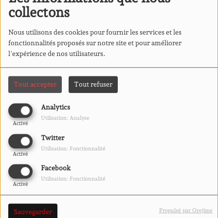
collectons
Nous utilisons des cookies pour fournir les services et les
fonctionnalités proposés sur notre site et pour améliorer
l'expérience de nos utilisateurs.
Tout accepter
Tout refuser
13 DÉCEMBRE 2021
Analytics
Nous avons fais un atelier radio avec les lycéens pour le
Utilisation: Analyse
Activé
prix Goncourt 2021
à L'antipode!
Twitter
Utilisation: Fonctionnalité
Voir aussi
Activé
Facebook
Utilisation: Fonctionnalité
Activé
Propulsé par Orejime
Sauvegarder