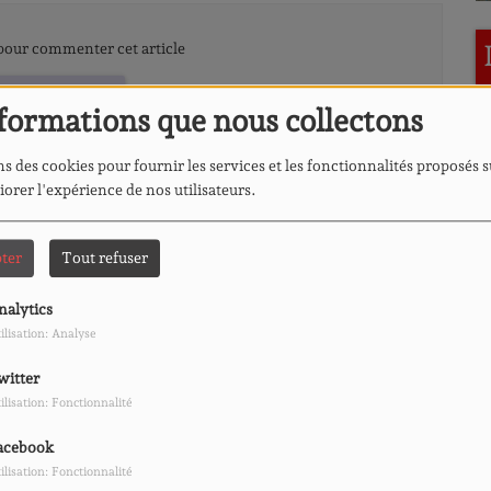
our commenter cet article
CONNECTER
formations que nous collectons
s des cookies pour fournir les services et les fonctionnalités proposés s
iorer l'expérience de nos utilisateurs.
L'hebdo du qua
ter
Tout refuser
nalytics
ilisation: Analyse
witter
ilisation: Fonctionnalité
L'imprévu
acebook
ilisation: Fonctionnalité