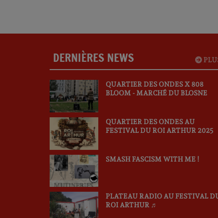
DERNIÈRES NEWS
PLU
QUARTIER DES ONDES X 808
BLOOM - MARCHÉ DU BLOSNE
QUARTIER DES ONDES AU
FESTIVAL DU ROI ARTHUR 2025
SMASH FASCISM WITH ME !
PLATEAU RADIO AU FESTIVAL D
ROI ARTHUR ♬