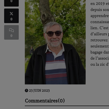
0
en 2019 et
depuis son
apprendre 
0
connaissan
lien. C’es
d’ailleurs
0
retrouvez 
seulement 
bagage dan
de l’assoc
ou la zic 
23 JUIN 2023
Commentaires(0)