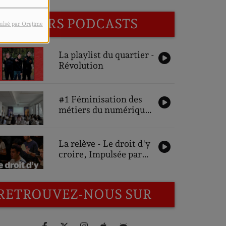
DERNIERS PODCASTS
ulsé par Orejime
La playlist du quartier -
Révolution
#1 Féminisation des
métiers du numérique,
une ambition pour
demain : Interviews
des participantes
La relève - Le droit d'y
croire, Impulsée par
Gonzalo Bustos
RETROUVEZ-NOUS SUR