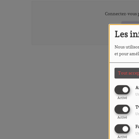
Connectez-vous p
SE 
Les in
Nous utilison
et pour amél
Tout accep
A
Ut
Activé
T
Ut
Activé
F
Ut
Activé