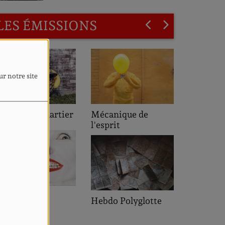
LES ÉMISSIONS
ur notre site
L'heure de pointe
rtier
Mécanique de
l'esprit
Saveurs des
Hebdo Polyglotte
Quartiers