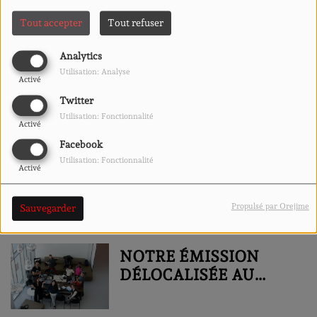
Tout accepter
Tout refuser
Analytics
LA ST VALENTIN EN
Utilisation: Analyse
Activé
CARAVANE !
Twitter
Utilisation: Fonctionnalité
Activé
Facebook
ATELIER RADIO AU
Utilisation: Fonctionnalité
Activé
PRIX GONCOURT À
L'ANTIPODE
Propulsé par Orejime
Sauvegarder
NOTRE ÉMISSION
DÉLOCALISÉE AU
CONSERVATOIRE DU
BLOSNE !