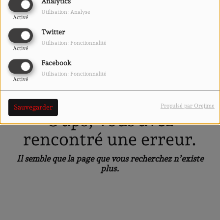
40
Analytics
Utilisation: Analyse
Activé
Twitter
Utilisation: Fonctionnalité
Activé
Facebook
Utilisation: Fonctionnalité
Activé
Propulsé par Orejime
Sauvegarder
Oups, vous avez
rencontré une erreur.
Il semble que la page que vous recherchez n’existe
plus.