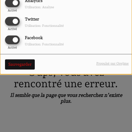
40
Analytics
Utilisation: Analyse
Activé
Twitter
Utilisation: Fonctionnalité
Activé
Facebook
Utilisation: Fonctionnalité
Activé
Propulsé par Orejime
Sauvegarder
Oups, vous avez
rencontré une erreur.
Il semble que la page que vous recherchez n’existe
plus.