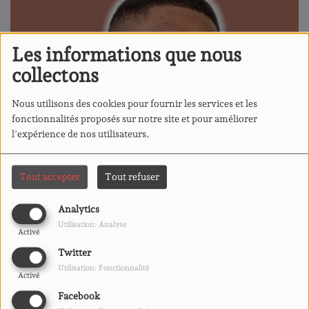
Les informations que nous
collectons
Nous utilisons des cookies pour fournir les services et les
fonctionnalités proposés sur notre site et pour améliorer
l'expérience de nos utilisateurs.
Tout accepter
Tout refuser
Analytics
Utilisation: Analyse
Activé
Twitter
Utilisation: Fonctionnalité
Activé
07 MAI 2026
Facebook
ÉCOUTER LE PODCAST