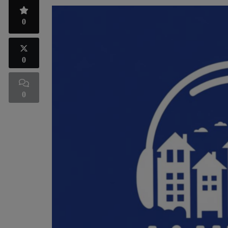
0
0
0