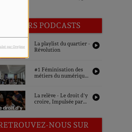
Quartier
DERNIERS PODCASTS
La playlist du quartier -
ulsé par Orejime
Révolution
#1 Féminisation des
métiers du numérique,
une ambition pour
demain : Interviews
des participantes
La relève - Le droit d'y
croire, Impulsée par
Gonzalo Bustos
RETROUVEZ-NOUS SUR