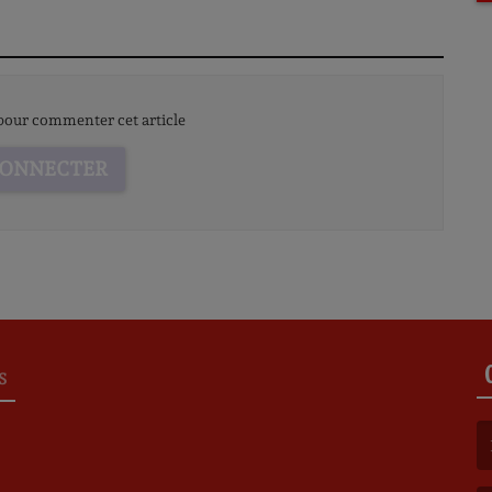
our commenter cet article
CONNECTER
S
(L