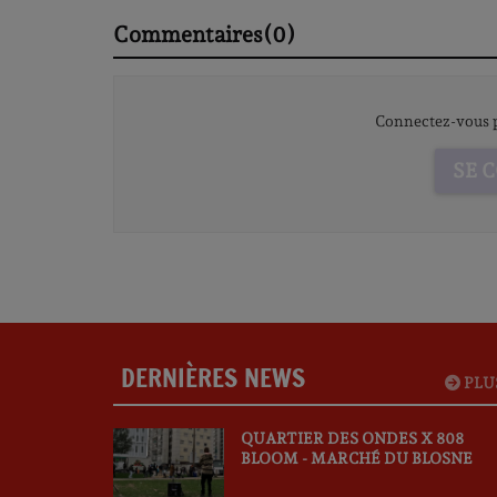
Commentaires(0)
Connectez-vous p
SE 
DERNIÈRES NEWS
PLU
QUARTIER DES ONDES X 808
BLOOM - MARCHÉ DU BLOSNE