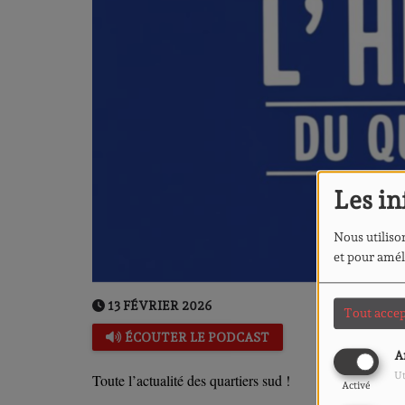
Les in
Nous utilison
et pour amél
13 FÉVRIER 2026
Tout accep
ÉCOUTER LE PODCAST
A
Ut
Toute l’actualité des quartiers sud !
Activé