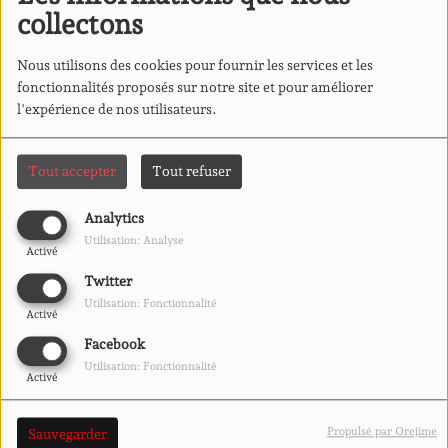
collectons
Nous utilisons des cookies pour fournir les services et les
fonctionnalités proposés sur notre site et pour améliorer
l'expérience de nos utilisateurs.
Tout accepter
Tout refuser
Analytics
Utilisation: Analyse
Activé
07 MAI 2026
Twitter
ÉCOUTER LE PODCAST
Utilisation: Fonctionnalité
Activé
TÉLÉCHARGER LE PODCAST
Lire La Criée et
Facebook
diversifier l'accessibilité de l'art contemporain - La
Utilisation: Fonctionnalité
Activé
Criée dans les oreilles : échange avec Thibaut Aymonin
et Lucie Férezou
Propulsé par Orejime
Sauvegarder