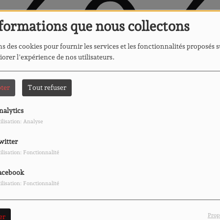
40
formations que nous collectons
s des cookies pour fournir les services et les fonctionnalités proposés s
iorer l'expérience de nos utilisateurs.
ter
Tout refuser
nalytics
ilisation: Analyse
 vous avez rencontré une e
witter
ilisation: Fonctionnalité
Il semble que la page que vous recherchez n’existe plus.
acebook
ilisation: Fonctionnalité
Prop
er