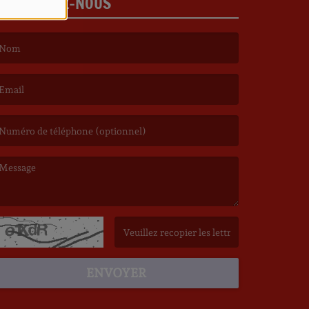
CONTACTEZ-NOUS
e nom est obligatoire. )
’email est obligatoire. )
e message est obligatoire. )
(Captcha invalide. )
ENVOYER