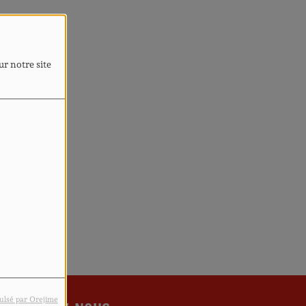
4
ur notre site
rreur.
ulsé par Orejime