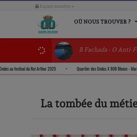
Espace membre
OÙ NOUS TROUVER ?
B Fachada - O Anti-F
er des Ondes au festival du Roi Arthur 2025
Quartier des Ondes X 808 Bloom
La tombée du méti