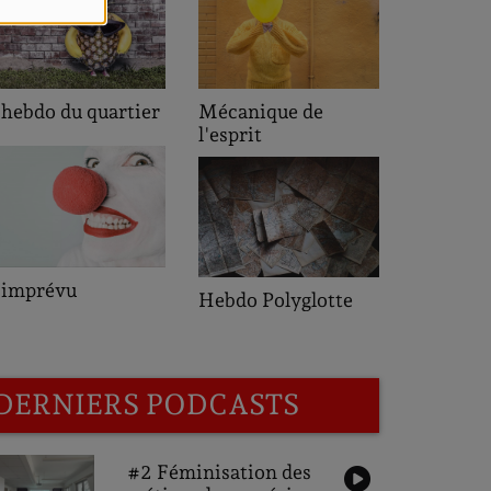
L'heure de pointe
er
Mécanique de
l'esprit
Saveurs des
Hebdo Polyglotte
Quartiers
DERNIERS PODCASTS
#2 Féminisation des