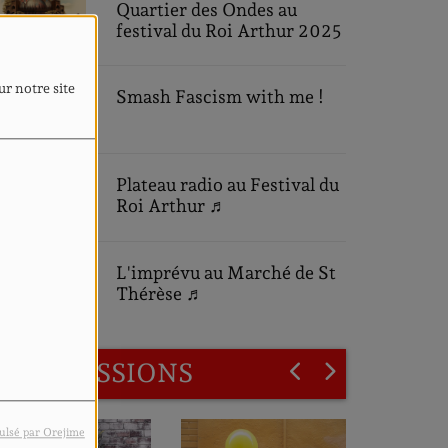
Quartier des Ondes au
festival du Roi Arthur 2025
ur notre site
Smash Fascism with me !
Plateau radio au Festival du
Roi Arthur ♬
L'imprévu au Marché de St
Thérèse ♬
LES ÉMISSIONS
ulsé par Orejime