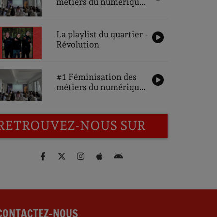
métiers du numérique,
une ambition pour
demain : Interviews
des partenaires
La playlist du quartier -
Révolution
#1 Féminisation des
métiers du numérique,
une ambition pour
demain : Interviews
des participantes
RETROUVEZ-NOUS SUR
CONTACTEZ-NOUS