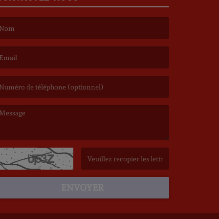
e nom est obligatoire. )
’email est obligatoire. )
e message est obligatoire. )
(Captcha invalide. )
ENVOYER