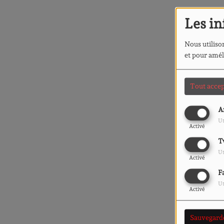
Les in
Nous utilison
et pour amél
Tout accep
A
Ut
Activé
T
Ut
Activé
F
Ut
Activé
Sauvegard