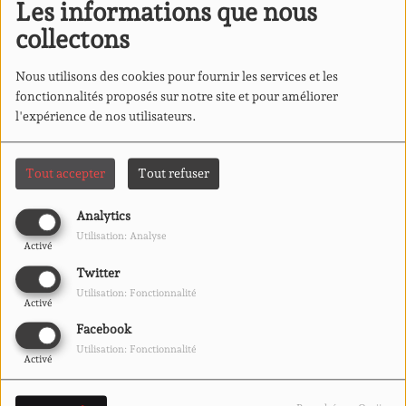
Les informations que nous
collectons
Nous utilisons des cookies pour fournir les services et les
fonctionnalités proposés sur notre site et pour améliorer
l'expérience de nos utilisateurs.
Tout accepter
Tout refuser
Analytics
Utilisation: Analyse
Activé
Twitter
Utilisation: Fonctionnalité
Activé
Facebook
Utilisation: Fonctionnalité
Activé
Bomboh, h
abitant de Chantepie part du constat qu’après
18 ans, ça manque de lieu de rencontre de convivialité,