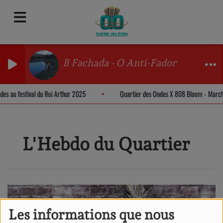
B Fachada - O Anti-Fador
ndes au festival du Roi Arthur 2025
Quartier des Ondes X 808 Bloom - Marc
L'Hebdo du Quartier
Les informations que nous