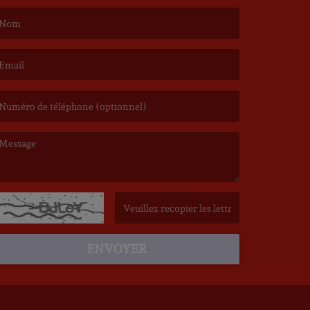
e nom est obligatoire. )
’email est obligatoire. )
e message est obligatoire. )
(Captcha invalide. )
ENVOYER