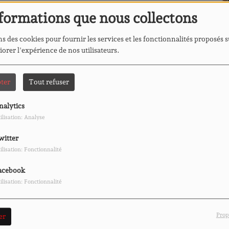
formations que nous collectons
IÈRE - LE HARCÈLEMENT SCOLAIRE
s des cookies pour fournir les services et les fonctionnalités proposés s
iorer l'expérience de nos utilisateurs.
UE - ACHILLE OUATTARA
ter
Tout refuser
nalytics
ilisation: Analyse
ONS NOTRE PLACE – PAROLES
TISER
witter
ilisation: Fonctionnalité
acebook
LLE, DES MÉTIERS POUR TOUTES ET
ilisation: Fonctionnalité
 - L'IMPRÉVUE
Prop
er