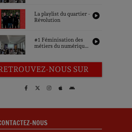
une ambition pour
demain : Interviews
des partenaires
La playlist du quartier -
Révolution
#1 Féminisation des
métiers du numérique,
une ambition pour
demain : Interviews
des participantes
RETROUVEZ-NOUS SUR
CONTACTEZ-NOUS