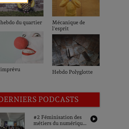
L'heure de pointe
Mécanique de
l'esprit
Saveurs des
Hebdo Polyglotte
Quartiers
DERNIERS PODCASTS
#2 Féminisation des
métiers du numérique,