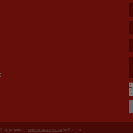
(L
(L
U
(L
oKing propose de
créer une webradio
facilement.