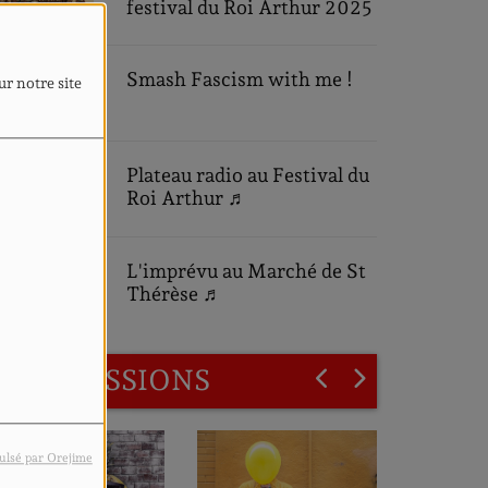
festival du Roi Arthur 2025
Smash Fascism with me !
ur notre site
Plateau radio au Festival du
Roi Arthur ♬
L'imprévu au Marché de St
Thérèse ♬
LES ÉMISSIONS
ulsé par Orejime