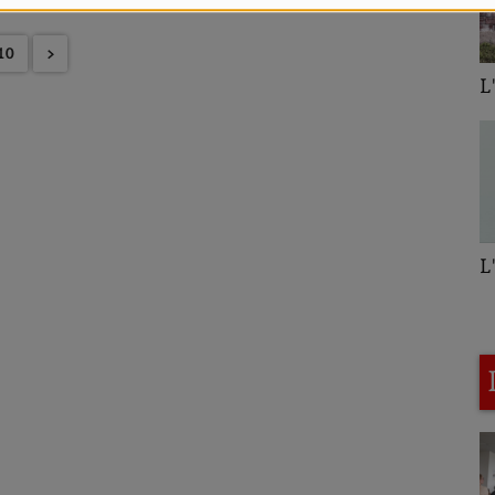
10
>
L'hebdo du quartier
L'imprévu