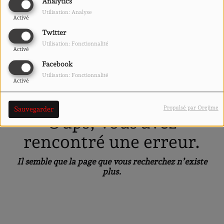
40
Analytics
Utilisation: Analyse
Activé
Twitter
Utilisation: Fonctionnalité
Activé
Facebook
Utilisation: Fonctionnalité
Activé
Propulsé par Orejime
Sauvegarder
Oups, vous avez
rencontré une erreur.
Il semble que la page que vous recherchez n’existe
plus.