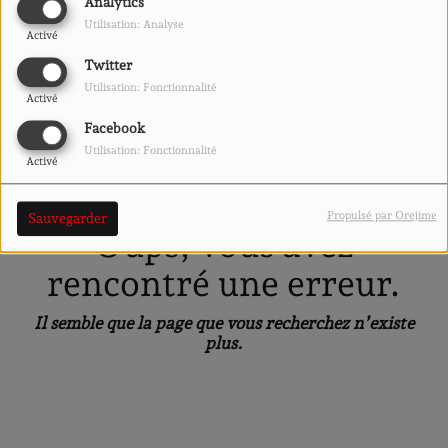
40
Analytics
Utilisation: Analyse
Activé
Twitter
Utilisation: Fonctionnalité
Activé
Facebook
Utilisation: Fonctionnalité
Activé
Propulsé par Orejime
Sauvegarder
Oups, vous avez
rencontré une erreur.
Il semble que la page que vous recherchez n’existe
plus.