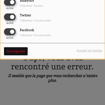
40
Analytics
Utilisation: Analyse
Activé
Twitter
Utilisation: Fonctionnalité
Activé
Facebook
Utilisation: Fonctionnalité
Activé
Propulsé par Orejime
Sauvegarder
Oups, vous avez
rencontré une erreur.
Il semble que la page que vous recherchez n’existe
plus.