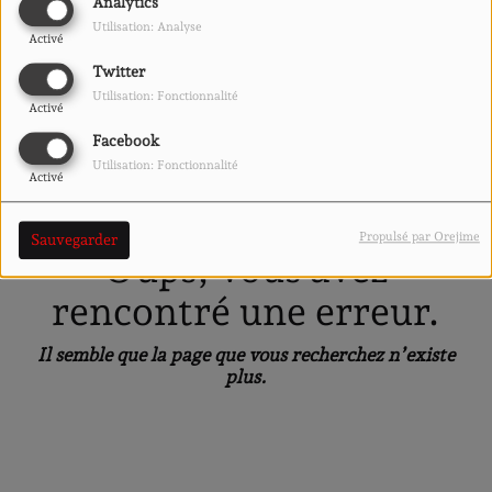
40
Analytics
Utilisation: Analyse
Activé
Twitter
Utilisation: Fonctionnalité
Activé
Facebook
Utilisation: Fonctionnalité
Activé
Propulsé par Orejime
Sauvegarder
Oups, vous avez
rencontré une erreur.
Il semble que la page que vous recherchez n’existe
plus.