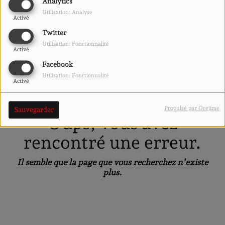
40
Analytics
Utilisation: Analyse
Activé
Twitter
Utilisation: Fonctionnalité
Activé
Facebook
Utilisation: Fonctionnalité
Activé
Propulsé par Orejime
Sauvegarder
Oups, vous avez
rencontré une erreur.
Il semble que la page que vous recherchez n’existe
plus.