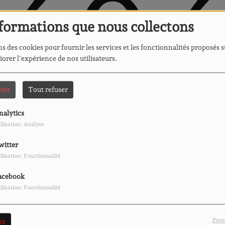
40
formations que nous collectons
s des cookies pour fournir les services et les fonctionnalités proposés s
iorer l'expérience de nos utilisateurs.
ter
Tout refuser
nalytics
ilisation: Analyse
 vous avez rencontré une e
witter
ilisation: Fonctionnalité
Il semble que la page que vous recherchez n’existe plus.
acebook
ilisation: Fonctionnalité
Prop
er