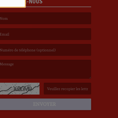
CONTACTEZ-NOUS
e nom est obligatoire. )
’email est obligatoire. )
e message est obligatoire. )
(Captcha invalide. )
ENVOYER