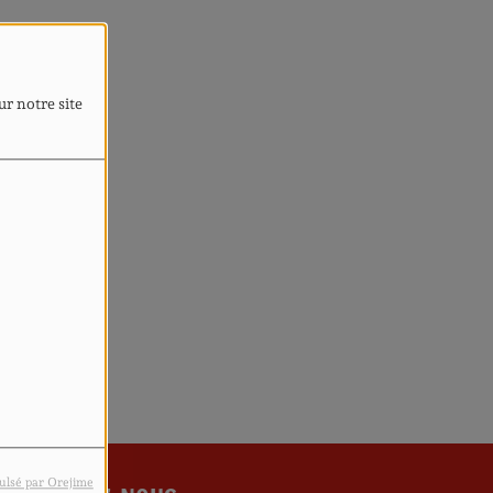
4
ur notre site
rreur.
ulsé par Orejime