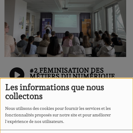
#2 FÉMINISATION DES
MÉTIERS DU NUMÉRIQUE,
UNE AMBITION POUR
Les informations que nous
DEMAIN : INTERVIEWS DES
PARTENAIRES
collectons
Nous utilisons des cookies pour fournir les services et les
LA PLAYLIST DU QUARTIER -
fonctionnalités proposés sur notre site et pour améliorer
RÉVOLUTION
l'expérience de nos utilisateurs.