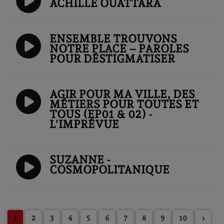
ACHILLE OUATTARA
ENSEMBLE TROUVONS
NOTRE PLACE – PAROLES
POUR DÉSTIGMATISER
AGIR POUR MA VILLE, DES
MÉTIERS POUR TOUTES ET
TOUS (EP01 & 02) -
L'IMPRÉVUE
SUZANNE -
COSMOPOLITANIQUE
1
2
3
4
5
6
7
8
9
10
>