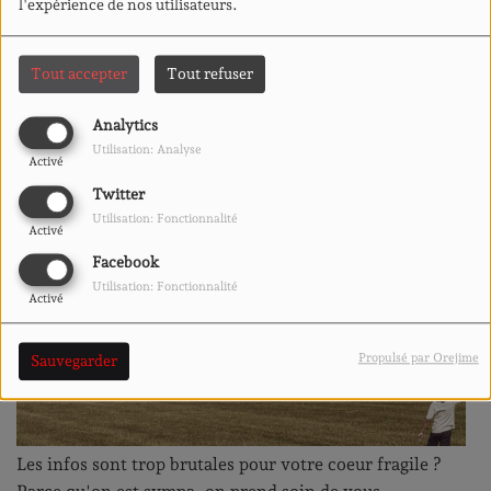
l'expérience de nos utilisateurs.
Tout accepter
Tout refuser
Analytics
Utilisation: Analyse
Activé
Twitter
Utilisation: Fonctionnalité
Activé
Facebook
Utilisation: Fonctionnalité
Activé
Propulsé par Orejime
Sauvegarder
Les infos sont trop brutales pour votre coeur fragile ?