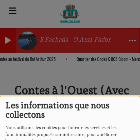
B Fachada - O Anti-Fador
Ondes au festival du Roi Arthur 2025
Quartier des Ondes X 808 Bloom - Mar
Contes à l'Ouest (Avec
les tisseurs de contes)
Les informations que nous
RSS
collectons
Nous utilisons des cookies pour fournir les services et les
fonctionnalités proposés sur notre site et pour améliorer